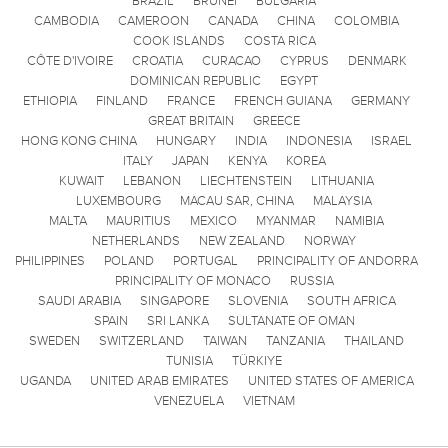
BRAZIL
BRUNEI
BULGARIA
CAMBODIA
CAMEROON
CANADA
CHINA
COLOMBIA
COOK ISLANDS
COSTA RICA
CÔTE D'IVOIRE
CROATIA
CURACAO
CYPRUS
DENMARK
DOMINICAN REPUBLIC
EGYPT
ETHIOPIA
FINLAND
FRANCE
FRENCH GUIANA
GERMANY
GREAT BRITAIN
GREECE
HONG KONG CHINA
HUNGARY
INDIA
INDONESIA
ISRAEL
ITALY
JAPAN
KENYA
KOREA
KUWAIT
LEBANON
LIECHTENSTEIN
LITHUANIA
LUXEMBOURG
MACAU SAR, CHINA
MALAYSIA
MALTA
MAURITIUS
MEXICO
MYANMAR
NAMIBIA
NETHERLANDS
NEW ZEALAND
NORWAY
PHILIPPINES
POLAND
PORTUGAL
PRINCIPALITY OF ANDORRA
PRINCIPALITY OF MONACO
RUSSIA
SAUDI ARABIA
SINGAPORE
SLOVENIA
SOUTH AFRICA
SPAIN
SRI LANKA
SULTANATE OF OMAN
SWEDEN
SWITZERLAND
TAIWAN
TANZANIA
THAILAND
TUNISIA
TÜRKIYE
UGANDA
UNITED ARAB EMIRATES
UNITED STATES OF AMERICA
VENEZUELA
VIETNAM