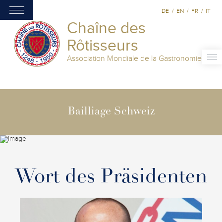
DE
/
EN
/
FR
/
IT
Chaîne des
Rôtisseurs
Association Mondiale de la Gastronomie
Bailliage Schweiz
Wort des Präsidenten