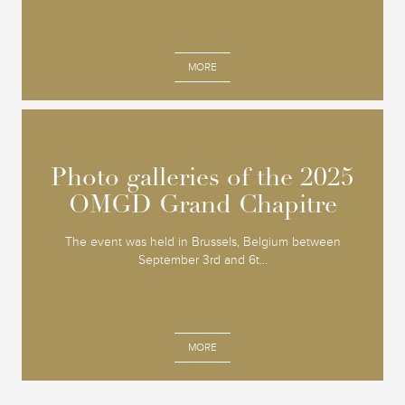
MORE
Photo galleries of the 2025
Photo galleries of the 2025
OMGD Grand Chapitre
OMGD Grand Chapitre
The event was held in Brussels, Belgium between
September 3rd and 6t...
MORE