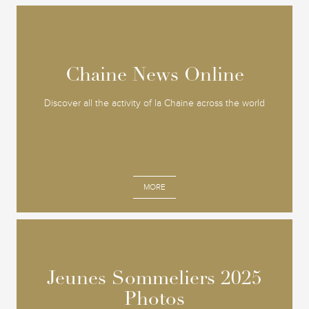
Chaine News Online
Chaine News Online
Discover all the activity of la Chaine across the world
MORE
Jeunes Sommeliers 2025
Jeunes Sommeliers 2025
Photos
Photos