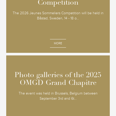
Competition
Competition
The 2026 Jeunes Sommeliers Competition will be held in
Båstad, Sweden, 14 - 18 o...
MORE
Photo galleries of the 2025
Photo galleries of the 2025
OMGD Grand Chapitre
OMGD Grand Chapitre
The event was held in Brussels, Belgium between
September 3rd and 6t...