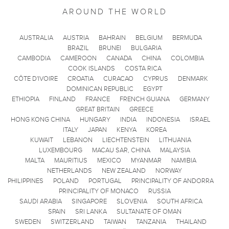
AROUND THE WORLD
AUSTRALIA
AUSTRIA
BAHRAIN
BELGIUM
BERMUDA
BRAZIL
BRUNEI
BULGARIA
CAMBODIA
CAMEROON
CANADA
CHINA
COLOMBIA
COOK ISLANDS
COSTA RICA
CÔTE D'IVOIRE
CROATIA
CURACAO
CYPRUS
DENMARK
DOMINICAN REPUBLIC
EGYPT
ETHIOPIA
FINLAND
FRANCE
FRENCH GUIANA
GERMANY
GREAT BRITAIN
GREECE
HONG KONG CHINA
HUNGARY
INDIA
INDONESIA
ISRAEL
ITALY
JAPAN
KENYA
KOREA
KUWAIT
LEBANON
LIECHTENSTEIN
LITHUANIA
LUXEMBOURG
MACAU SAR, CHINA
MALAYSIA
MALTA
MAURITIUS
MEXICO
MYANMAR
NAMIBIA
NETHERLANDS
NEW ZEALAND
NORWAY
PHILIPPINES
POLAND
PORTUGAL
PRINCIPALITY OF ANDORRA
PRINCIPALITY OF MONACO
RUSSIA
SAUDI ARABIA
SINGAPORE
SLOVENIA
SOUTH AFRICA
SPAIN
SRI LANKA
SULTANATE OF OMAN
SWEDEN
SWITZERLAND
TAIWAN
TANZANIA
THAILAND