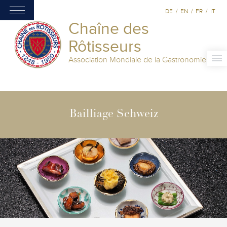
DE
/
EN
/
FR
/
IT
Chaîne des
Rôtisseurs
Association Mondiale de la Gastronomie
Bailliage Schweiz