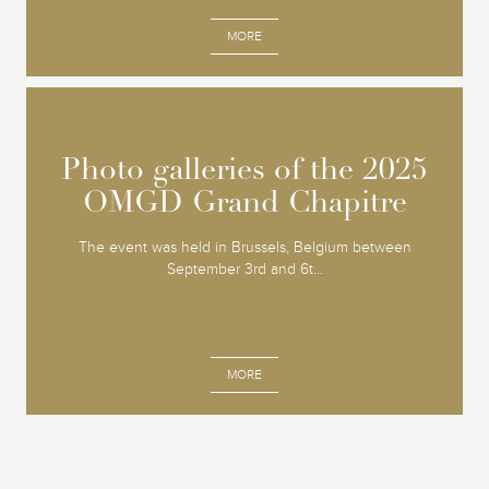
MORE
Photo galleries of the 2025
Photo galleries of the 2025
OMGD Grand Chapitre
OMGD Grand Chapitre
The event was held in Brussels, Belgium between
September 3rd and 6t...
MORE