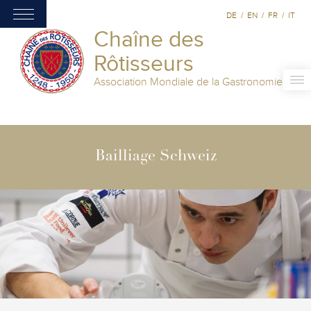
DE
/
EN
/
FR
/
IT
Chaîne des
Rôtisseurs
Association Mondiale de la Gastronomie
Bailliage Schweiz