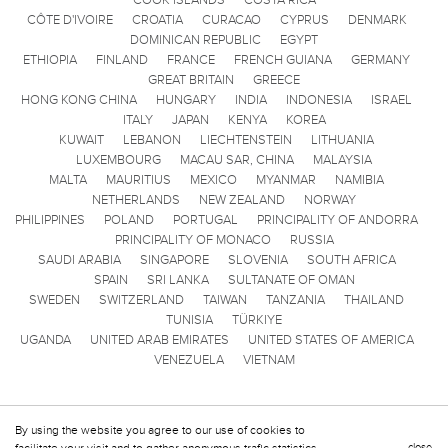
CÔTE D'IVOIRE
CROATIA
CURACAO
CYPRUS
DENMARK
DOMINICAN REPUBLIC
EGYPT
ETHIOPIA
FINLAND
FRANCE
FRENCH GUIANA
GERMANY
GREAT BRITAIN
GREECE
HONG KONG CHINA
HUNGARY
INDIA
INDONESIA
ISRAEL
ITALY
JAPAN
KENYA
KOREA
KUWAIT
LEBANON
LIECHTENSTEIN
LITHUANIA
LUXEMBOURG
MACAU SAR, CHINA
MALAYSIA
MALTA
MAURITIUS
MEXICO
MYANMAR
NAMIBIA
NETHERLANDS
NEW ZEALAND
NORWAY
PHILIPPINES
POLAND
PORTUGAL
PRINCIPALITY OF ANDORRA
PRINCIPALITY OF MONACO
RUSSIA
SAUDI ARABIA
SINGAPORE
SLOVENIA
SOUTH AFRICA
SPAIN
SRI LANKA
SULTANATE OF OMAN
SWEDEN
SWITZERLAND
TAIWAN
TANZANIA
THAILAND
TUNISIA
TÜRKIYE
UGANDA
UNITED ARAB EMIRATES
UNITED STATES OF AMERICA
VENEZUELA
VIETNAM
By using the website you agree to our use of cookies to
close